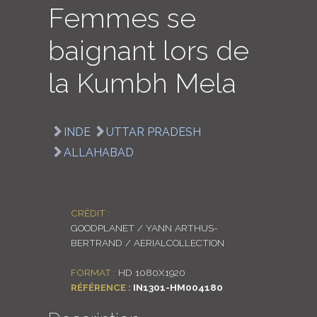
Femmes se
LOGIN
baignant lors de
ENGLISH
la Kumbh Mela
INDE
UTTAR PRADESH
ALLAHABAD
CRÉDIT :
GOODPLANET / YANN ARTHUS-
BERTRAND / AERIALCOLLECTION
FORMAT :
HD 1080X1920
RÉFÉRENCE :
IN1301-HM004180