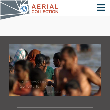
×
VIDÉOS
PAYS
CARTE
COLLECTIONS