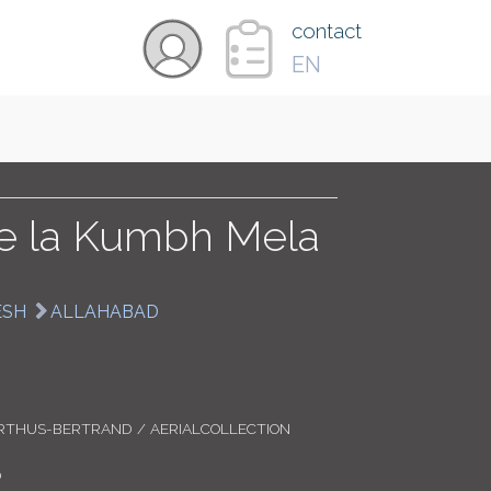
×
contact
EN
VIDÉOS
PAYS
de la Kumbh Mela
CARTE
ESH
ALLAHABAD
COLLECTIONS
RTHUS-BERTRAND / AERIALCOLLECTION
0