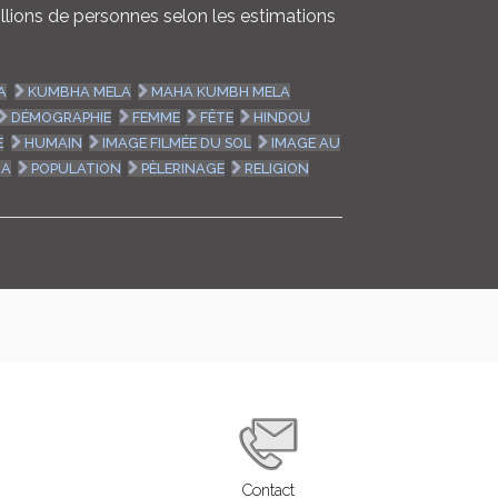
illions de personnes selon les estimations
A
KUMBHA MELA
MAHA KUMBH MELA
DÉMOGRAPHIE
FEMME
FÊTE
HINDOU
E
HUMAIN
IMAGE FILMÉE DU SOL
IMAGE AU
HA
POPULATION
PÈLERINAGE
RELIGION
Contact