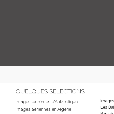
QUELQUES SÉLECTIONS
Images
Images extrêmes d'
Antarctique
Les B
Images aériennes en Algérie
Parc d