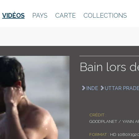
VIDÉOS
PAYS
CARTE
COLLECTIONS
Bain lors 
INDE
UTTAR PRAD
CRÉDIT :
GOODPLANET / YANN A
FORMAT :
HD 1080X192