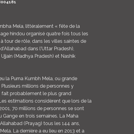
M004181
LOGIN
ENGLISH
ha Mela, littéralement « fête de la
nage hindou organisé quatre fois tous les
 à tour de rôle, dans les villes saintes de
d'Allahabad dans l'Uttar Pradesh),
, Ujjain (Madhya Pradesh) et Nashik
ieu la Purna Kumbh Mela, ou grande
Plusieurs millions de personnes y
n fait probablement le plus grand
es estimations considèrent que lors de la
001, 70 millions de personnes se sont
du Gange en trois semaines. La Maha
Allahabad (Prayag) tous les 144 ans,
ela. La dernière a eu lieu en 2013 et a