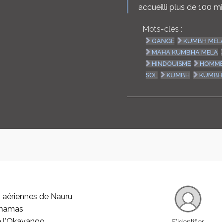
accueilli plus de 100 m
Mots-clés :
GANGE
KUMBH MEL
MAHA KUMBHA MELA
HINDOUISME
HOMM
SOL
KUMBH
KUMB
 aériennes de Nauru
ahamas
e l'Okavango
S'identifier