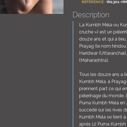
RÉFÉRENCE :
IN1301-H
Description
La Kumbh Mela ou Kumb
cruche ») est un pèleri
douze ans et qui a lieu,
Prayag (le nom hindou 
Haridwar (Uttaranchal)
(Maharashtra).
Tous les douze ans a l
Kumbh Mela, à Prayag. 
prennent part ce qui e
pèlerinage du monde. L
Purna Kumbh Mela en 2
succédé sur les rives 
Kumbh Mela se tient à 
après 12 Purna Kumbh M