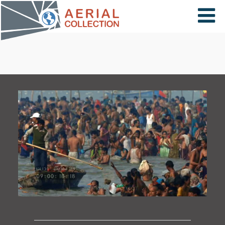
×
VIDÉOS
PAYS
CARTE
COLLECTIONS