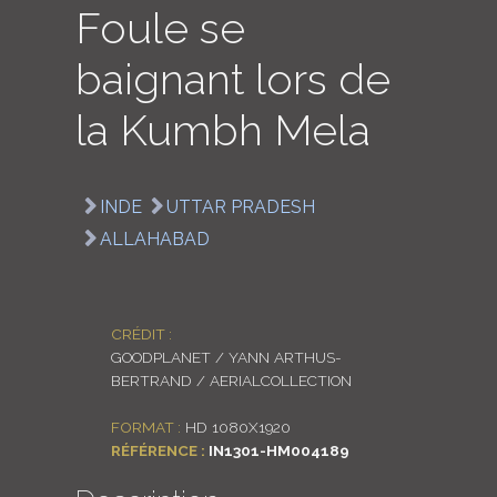
Foule se
LOGIN
baignant lors de
ENGLISH
la Kumbh Mela
INDE
UTTAR PRADESH
ALLAHABAD
CRÉDIT :
GOODPLANET / YANN ARTHUS-
BERTRAND / AERIALCOLLECTION
FORMAT :
HD 1080X1920
RÉFÉRENCE :
IN1301-HM004189