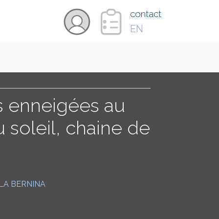
×
contact
EN
VIDÉOS
PAYS
 enneigées au
 soleil, chaine de
CARTE
COLLECTIONS
LA BERNINA