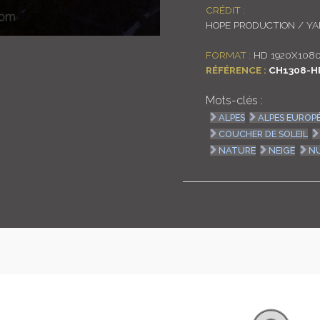
CRÉDIT :
HOPE PRODUCTION / Y
FORMAT :
HD 1920X1080
RÉFÉRENCE :
CH1308-H
Mots-clés :
ALPES
ALPES EUROP
COUCHER DE SOLEIL
NATURE
NEIGE
N