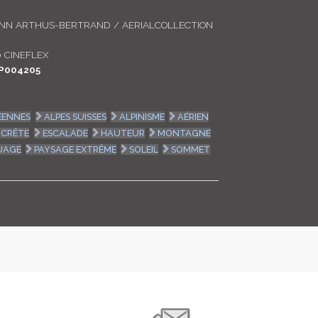
LOGIN
ANN ARTHUS-BERTRAND / AERIALCOLLECTION
ENGLISH
 CINEFLEX
P004205
ÉENNES
ALPES SUISSES
ALPINISME
AÉRIEN
CRÊTE
ESCALADE
HAUTEUR
MONTAGNE
UAGE
PAYSAGE EXTRÊME
SOLEIL
SOMMET