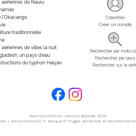
 aériennes de Nauru
ahamas
e l'Okavango
S'identifier
vie
Créer un compte
lture traditionnelle
he
aériennes de villes la nuit
Rechercher par mots-c
gladesh, un pays d'eau
Rechercher par pays
structions du typhon Haiyan
Rechercher sur la cart
©aerialcollection marque déposée 2024
rvés | aerialcollection.fr banque d'images aériennes et documentaire