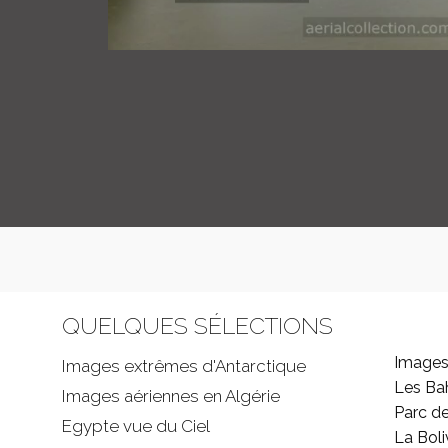
QUELQUES SÉLECTIONS
Images
Images extrêmes d'
Antarctique
Les B
Images aériennes en Algérie
Parc d
Egypte vue du Ciel
La Boli