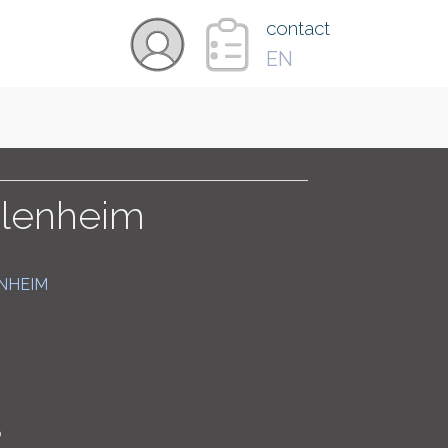
×
contact
EN
VIDÉOS
PAYS
Blenheim
CARTE
NHEIM
COLLECTIONS
0