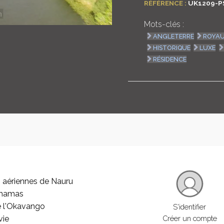
RÉFÉRENCE :
UK1209-P
Mots-clés :
ANGLETERRE
ROYAU
HISTORIQUE
LUXE
RÉSIDENCE
 aériennes de Nauru
ahamas
e l'Okavango
S'identifier
vie
Créer un compte