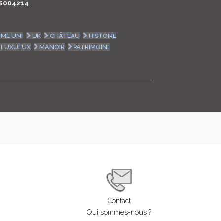
S004214
LOGIN
ME UNI
UK
CHÂTEAU
HISTOIRE
ENGLISH
LUXUEUX
MANOIR
PATRIMOINE
Contact
Qui sommes-nous ?