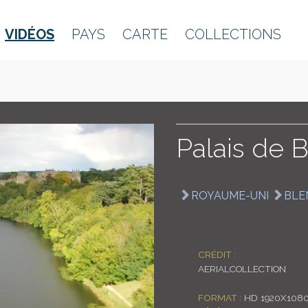
VIDÉOS
PAYS
CARTE
COLLECTIONS
Palais de 
ROYAUME-UNI
BLE
CRÉDIT :
AERIALCOLLECTION
FORMAT :
HD 1920X108