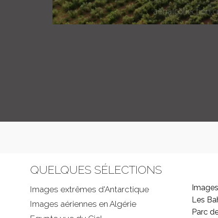
QUELQUES SÉLECTIONS
Images
Images extrêmes d'
Antarctique
Les B
Images aériennes en Algérie
Parc d