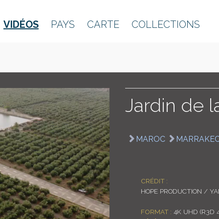
VIDÉOS
PAYS
CARTE
COLLECTIONS
Jardin de 
MAROC
MARRAKE
CRÉDIT :
HOPE PRODUCTION / Y
FORMAT :
4K UHD (R3D 