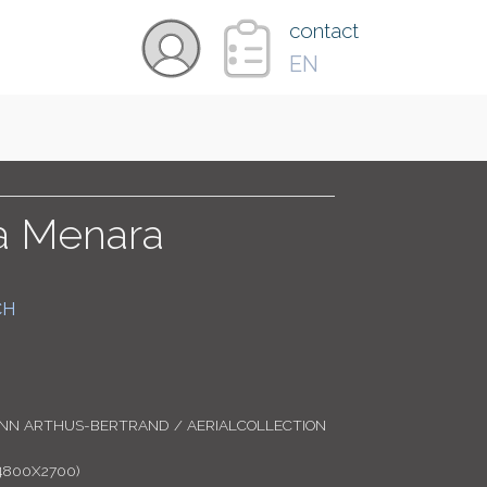
×
contact
EN
VIDÉOS
PAYS
la Menara
CARTE
CH
COLLECTIONS
ANN ARTHUS-BERTRAND / AERIALCOLLECTION
4800X2700)