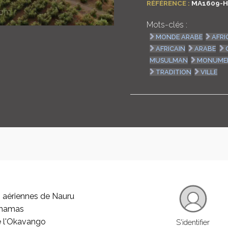
RÉFÉRENCE :
MA1609-H
Mots-clés :
MONDE ARABE
AFRI
AFRICAIN
ARABE
MUSULMAN
MONUME
TRADITION
VILLE
 aériennes de Nauru
ahamas
e l'Okavango
S'identifier