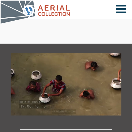
×
VIDÉOS
PAYS
CARTE
COLLECTIONS