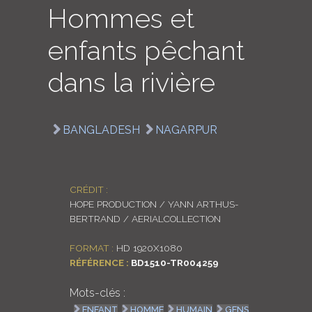
Hommes et
LOGIN
enfants pêchant
ENGLISH
dans la rivière
BANGLADESH
NAGARPUR
CRÉDIT :
HOPE PRODUCTION / YANN ARTHUS-
BERTRAND / AERIALCOLLECTION
FORMAT :
HD 1920X1080
RÉFÉRENCE :
BD1510-TR004259
Mots-clés :
ENFANT
HOMME
HUMAIN
GENS