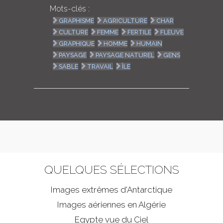
Mots-clés :
GRAPHISME
AGRICULTURE
CHAR
CULTURE
FEMME
FERTILE
FLEUVE
GRAPHIQUE
HOMME
HUMAIN
PAYSAGE
PAYSAGE NATUREL
GENS
SABLE
TRAVAIL
ÎLE
QUELQUES SÉLECTIONS
Images extrêmes d'
Antarctique
Images aériennes en Algérie
Egypte vue du Ciel