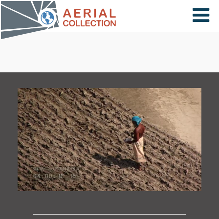
×
VIDÉOS
PAYS
CARTE
COLLECTIONS