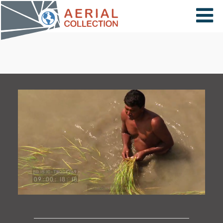
×
VIDÉOS
PAYS
CARTE
COLLECTIONS