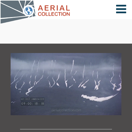
×
VIDÉOS
PAYS
CARTE
COLLECTIONS