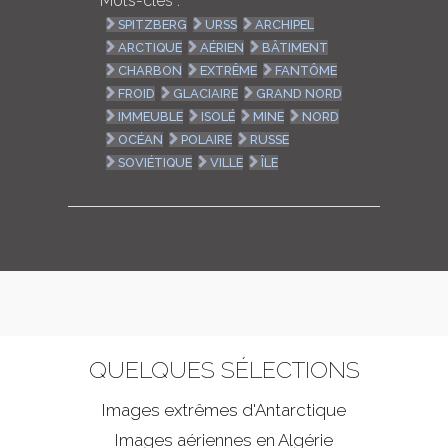
Mots-clés :
SPITZBERG
URSS
ARCHIPEL
ARCTIQUE
AÉRIEN
BÂTIMENT
CHARBON
EXTRÊME
FANTÔME
FROID
GLACIAIRE
GRAND NORD
IMMEUBLE
ISOLÉ
MINE
NORD
OCÉAN
POLAIRE
RUSSE
SOVIÉTIQUE
VILLE
ÎLE
QUELQUES SÉLECTIONS
Images extrêmes d'
Antarctique
Images aériennes en Algérie