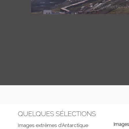
QUELQUES SÉLECTIONS
Images
Images extrêmes d'
Antarctique