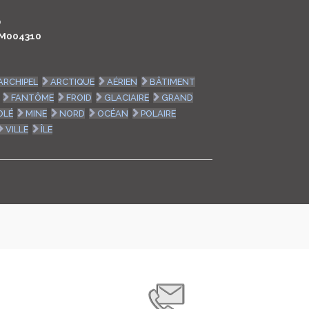
LOGIN
0
M004310
ENGLISH
ARCHIPEL
ARCTIQUE
AÉRIEN
BÂTIMENT
FANTÔME
FROID
GLACIAIRE
GRAND
OLÉ
MINE
NORD
OCÉAN
POLAIRE
VILLE
ÎLE