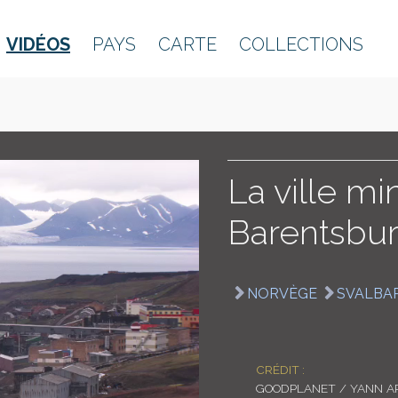
VIDÉOS
PAYS
CARTE
COLLECTIONS
La ville mi
Barentsbu
NORVÈGE
SVALBA
CRÉDIT :
GOODPLANET / YANN A