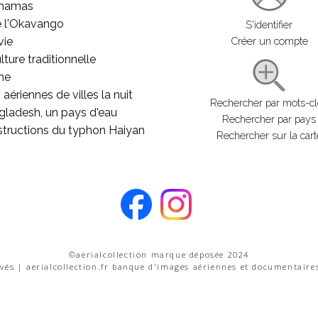
ahamas
e l'Okavango
S'identifier
vie
Créer un compte
lture traditionnelle
he
aériennes de villes la nuit
Rechercher par mots-c
gladesh, un pays d'eau
Rechercher par pays
structions du typhon Haiyan
Rechercher sur la cart
©aerialcollection marque déposée 2024
rvés | aerialcollection.fr banque d'images aériennes et documentaire