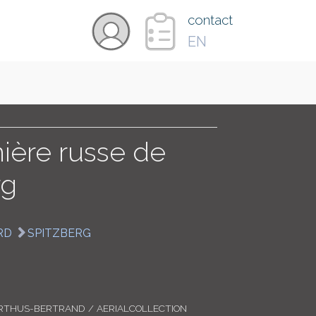
×
contact
EN
VIDÉOS
PAYS
nière russe de
rg
CARTE
RD
SPITZBERG
COLLECTIONS
RTHUS-BERTRAND / AERIALCOLLECTION