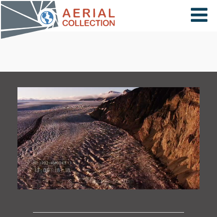
×
VIDÉOS
PAYS
CARTE
COLLECTIONS