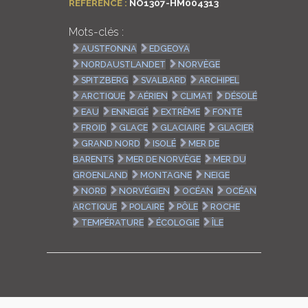
RÉFÉRENCE :
NO1307-HM004313
Mots-clés :
AUSTFONNA
EDGEOYA
NORDAUSTLANDET
NORVÈGE
SPITZBERG
SVALBARD
ARCHIPEL
ARCTIQUE
AÉRIEN
CLIMAT
DÉSOLÉ
EAU
ENNEIGÉ
EXTRÊME
FONTE
FROID
GLACE
GLACIAIRE
GLACIER
GRAND NORD
ISOLÉ
MER DE
BARENTS
MER DE NORVÈGE
MER DU
GROENLAND
MONTAGNE
NEIGE
NORD
NORVÉGIEN
OCÉAN
OCÉAN
ARCTIQUE
POLAIRE
PÔLE
ROCHE
TEMPÉRATURE
ÉCOLOGIE
ÎLE