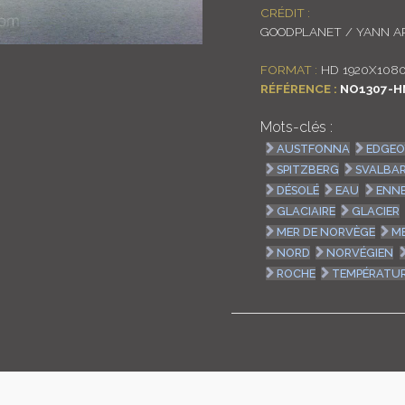
CRÉDIT :
GOODPLANET / YANN A
FORMAT :
HD 1920X108
RÉFÉRENCE :
NO1307-H
Mots-clés :
AUSTFONNA
EDGEO
SPITZBERG
SVALBA
DÉSOLÉ
EAU
ENNE
GLACIAIRE
GLACIER
MER DE NORVÈGE
M
NORD
NORVÉGIEN
ROCHE
TEMPÉRATU