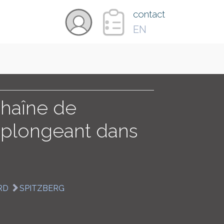
×
contact
EN
VIDÉOS
PAYS
chaîne de
plongeant dans
CARTE
COLLECTIONS
RD
SPITZBERG