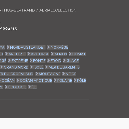
LOGIN
RTHUS-BERTRAND / AERIALCOLLECTION
ENGLISH
0
M004315
YA
NORDAUSTLANDET
NORVÈGE
RD
ARCHIPEL
ARCTIQUE
AÉRIEN
CLIMAT
IGÉ
EXTRÊME
FONTE
FROID
GLACE
GRAND NORD
ISOLÉ
MER DE BARENTS
ER DU GROENLAND
MONTAGNE
NEIGE
OCÉAN
OCÉAN ARCTIQUE
POLAIRE
PÔLE
RE
ÉCOLOGIE
ÎLE