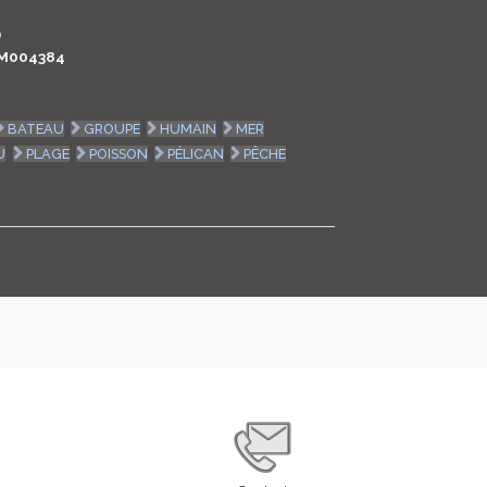
LOGIN
0
M004384
ENGLISH
BATEAU
GROUPE
HUMAIN
MER
U
PLAGE
POISSON
PÉLICAN
PÊCHE