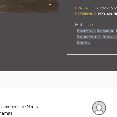
FORMAT :
HD 1920X108
RÉFÉRENCE :
MX1303-H
Mots-clés :
ANIMAUX
BARQUE
NOURRITURE
OISEA
REPAS
 aériennes de Nauru
ahamas