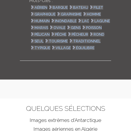
Mots-clés :
AÉRIEN
BARQUE
BATEAU
FILET
GRAPHIQUE
GRAPHISME
HOMME
HUMAIN
INONDABLE
LAC
LAGUNE
MARAIS
OVALE
GENS
POISSON
PÉLICAN
PÊCHE
PÊCHEUR
ROND
SEUL
TOURISME
TRADITIONNEL
TYPIQUE
VILLAGE
ÉQUILIBRE
QUELQUES SÉLECTIONS
Images extrêmes d'
Antarctique
Images aériennes en Algérie