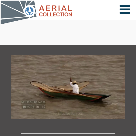
×
VIDÉOS
PAYS
CARTE
COLLECTIONS