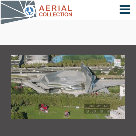
×
VIDÉOS
PAYS
CARTE
COLLECTIONS