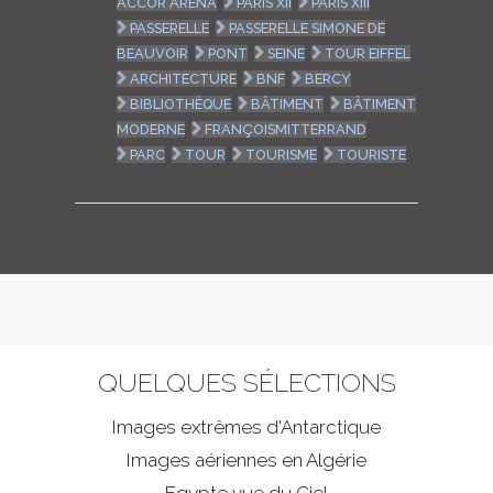
ACCOR ARENA
PARIS XII
PARIS XIII
PASSERELLE
PASSERELLE SIMONE DE
BEAUVOIR
PONT
SEINE
TOUR EIFFEL
ARCHITECTURE
BNF
BERCY
BIBLIOTHÈQUE
BÂTIMENT
BÂTIMENT
MODERNE
FRANÇOISMITTERRAND
PARC
TOUR
TOURISME
TOURISTE
QUELQUES SÉLECTIONS
Images extrêmes d'
Antarctique
Images aériennes en Algérie
Egypte vue du Ciel