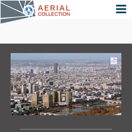
×
VIDÉOS
PAYS
CARTE
COLLECTIONS