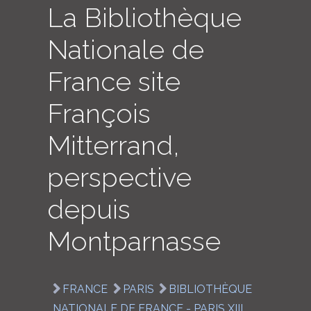
La Bibliothèque
LOGIN
Nationale de
ENGLISH
France site
François
Mitterrand,
perspective
depuis
Montparnasse
FRANCE
PARIS
BIBLIOTHÈQUE
NATIONALE DE FRANCE - PARIS XIII