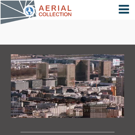
×
VIDÉOS
PAYS
CARTE
COLLECTIONS