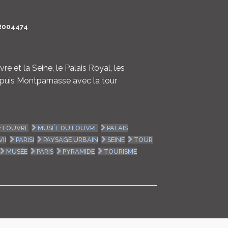
LOGIN
R004474
ENGLISH
re et la Seine, le Palais Royal, les
depuis Montparnasse avec la tour
LOUVRE
MUSÉE DU LOUVRE
PALAIS
VII
PARISI
PAYSAGE URBAIN
SEINE
TOUR
MUSÉE
PARIS
PYRAMIDE
TOURISME