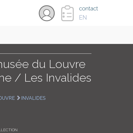
×
contact
EN
VIDÉOS
PAYS
 musée du Louvre
ne / Les Invalides
CARTE
OUVRE
INVALIDES
COLLECTIONS
LLECTION