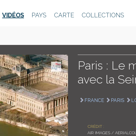
VIDÉOS
PAYS
CARTE
COLLECTIONS
Paris : Le
avec la Sei
FRANCE
PARIS
L
CRÉDIT :
AIR IMAGES / AERIALCO