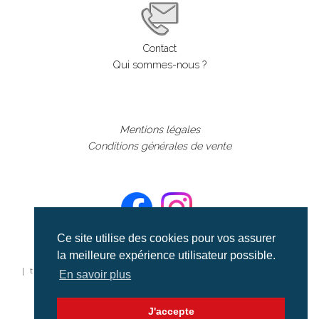
Contact
Qui sommes-nous ?
Mentions légales
Conditions générales de vente
Ce site utilise des cookies pour vos assurer
la meilleure expérience utilisateur possible.
©aerialcollection marque déposée 2024
| tous droits réservés | aerialcollection.fr banque d'images
En savoir plus
aériennes et documentaires video et cinéma |
J'accepte