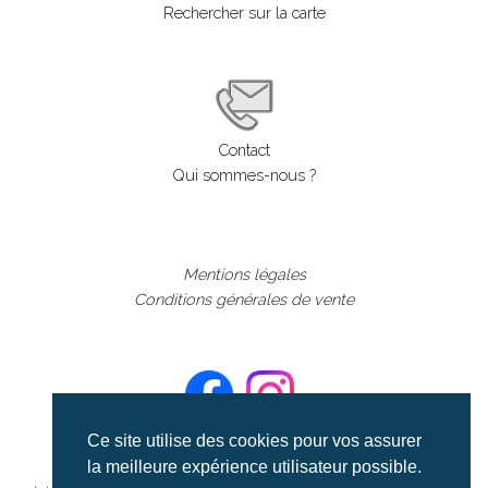
Rechercher sur la carte
Contact
Qui sommes-nous ?
Mentions légales
Conditions générales de vente
Ce site utilise des cookies pour vos assurer
la meilleure expérience utilisateur possible.
©aerialcollection marque déposée 2024