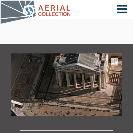
×
VIDÉOS
PAYS
CARTE
COLLECTIONS