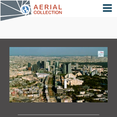
×
VIDÉOS
PAYS
CARTE
COLLECTIONS