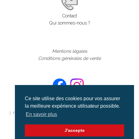
Contact
Qui sommes-nous ?
Mentions légales
Conditions générales de vente
Ce site utilise des cookies pour vos assurer
la meilleure expérience utilisateur possible.
©aerialcollection marque déposée 2024
| tous droits réservés | aerialcollection.fr banque d'images
En savoir plus
aériennes et documentaires video et cinéma |
J'accepte