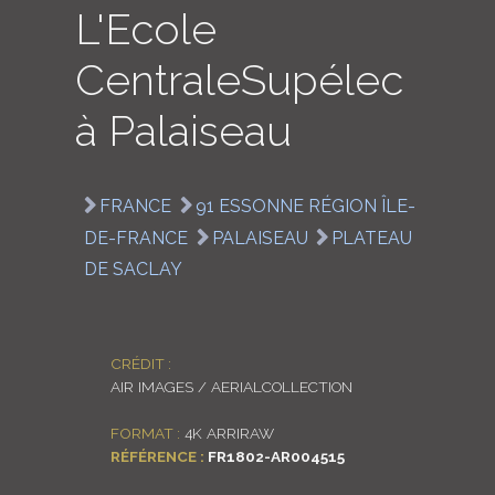
L'Ecole
LOGIN
CentraleSupélec
ENGLISH
à Palaiseau
FRANCE
91 ESSONNE RÉGION ÎLE-
DE-FRANCE
PALAISEAU
PLATEAU
DE SACLAY
CRÉDIT :
AIR IMAGES / AERIALCOLLECTION
FORMAT :
4K ARRIRAW
RÉFÉRENCE :
FR1802-AR004515