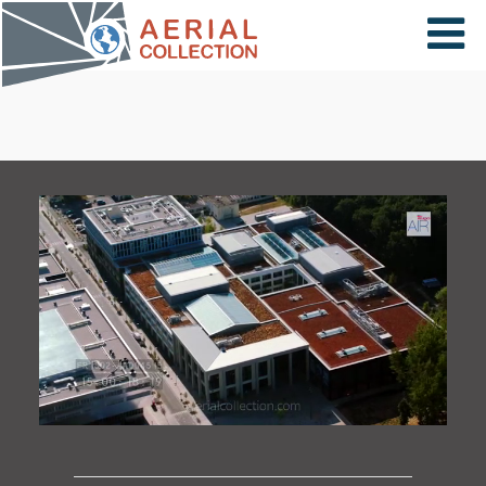
×
VIDÉOS
PAYS
CARTE
COLLECTIONS