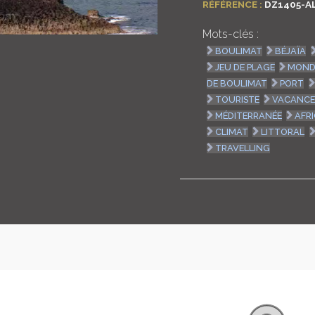
RÉFÉRENCE :
DZ1405-A
Mots-clés :
BOULIMAT
BÉJAÏA
JEU DE PLAGE
MOND
DE BOULIMAT
PORT
TOURISTE
VACANC
MÉDITERRANÉE
AFR
CLIMAT
LITTORAL
TRAVELLING