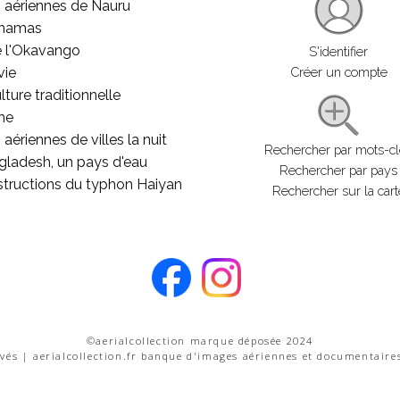
 aériennes de Nauru
ahamas
e l'Okavango
S'identifier
vie
Créer un compte
lture traditionnelle
he
aériennes de villes la nuit
Rechercher par mots-c
gladesh, un pays d'eau
Rechercher par pays
structions du typhon Haiyan
Rechercher sur la cart
©aerialcollection marque déposée 2024
rvés | aerialcollection.fr banque d'images aériennes et documentaire