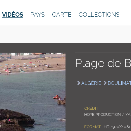
VIDÉOS
PAYS
CARTE
COLLECTIONS
Plage de 
ALGÉRIE
BOULIMA
CRÉDIT :
HOPE PRODUCTION / Y
FORMAT :
HD 1920X1080