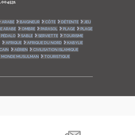
L004531
LOGIN
ARABE
BAIGNEUR
CÔTE
DÉTENTE
JEU
ENGLISH
E ARABE
OMBRE
PARASOL
PLAGE
PLAGE
PÉDALO
SABLE
SERVIETTE
TOURISME
E
AFRIQUE
AFRIQUE DU NORD
KABYLIE
ICAIN
AÉRIEN
CIVILISATION ISLAMIQUE
MONDE MUSULMAN
TOURISTIQUE