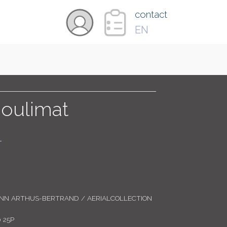
×
contact
EN
VIDÉOS
PAYS
Boulimat
CARTE
T
COLLECTIONS
ANN ARTHUS-BERTRAND / AERIALCOLLECTION
 25P