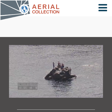
×
VIDÉOS
PAYS
CARTE
COLLECTIONS