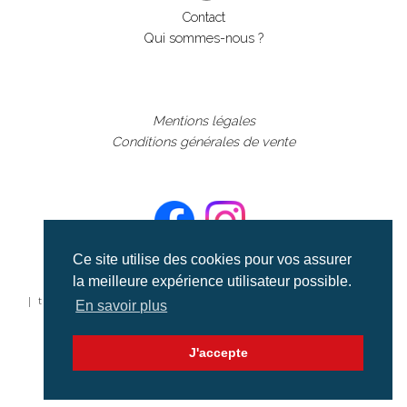
Contact
Qui sommes-nous ?
Mentions légales
Conditions générales de vente
Ce site utilise des cookies pour vos assurer
la meilleure expérience utilisateur possible.
©aerialcollection marque déposée 2024
| tous droits réservés | aerialcollection.fr banque d'images
En savoir plus
aériennes et documentaires video et cinéma |
J'accepte