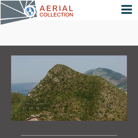
×
VIDÉOS
PAYS
CARTE
COLLECTIONS