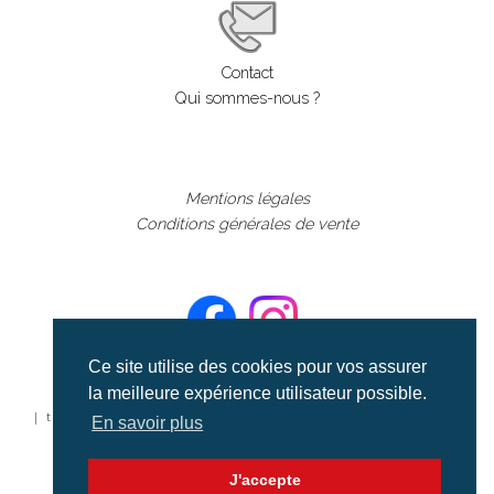
Contact
Qui sommes-nous ?
Mentions légales
Conditions générales de vente
Ce site utilise des cookies pour vos assurer
la meilleure expérience utilisateur possible.
©aerialcollection marque déposée 2024
| tous droits réservés | aerialcollection.fr banque d'images
En savoir plus
aériennes et documentaires video et cinéma |
J'accepte