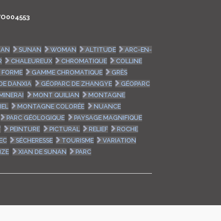
LOGIN
O004553
ENGLISH
IAN
SUNAN
WOMAN
ALTITUDE
ARC-EN-
R
CHALEUREUX
CHROMATIQUE
COLLINE
FORME
GAMME CHROMATIQUE
GRÈS
DE DANXIA
GÉOPARC DE ZHANGYE
GÉOPARC
MINERAI
MONT QUILIAN
MONTAGNE
IEL
MONTAGNE COLORÉE
NUANCE
PARC GÉOLOGIQUE
PAYSAGE MAGNIFIQUE
T
PEINTURE
PICTURAL
RELIEF
ROCHE
EC
SÉCHERESSE
TOURISME
VARIATION
NZE
XIAN DE SUNAN
PARC