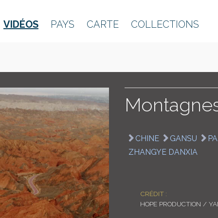
VIDÉOS
PAYS
CARTE
COLLECTIONS
Montagnes 
CHINE
GANSU
PA
ZHANGYE DANXIA
CRÉDIT :
HOPE PRODUCTION / Y