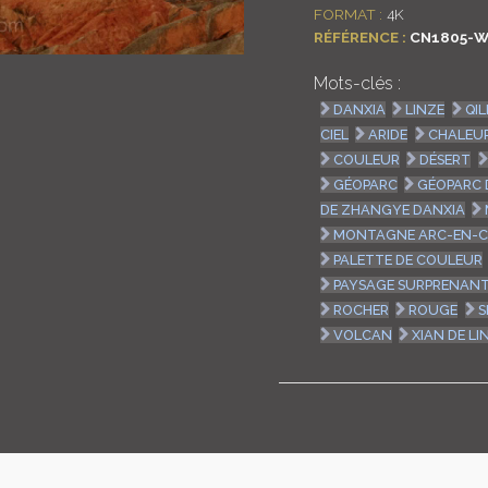
FORMAT :
4K
RÉFÉRENCE :
CN1805-W
Mots-clés :
DANXIA
LINZE
QIL
CIEL
ARIDE
CHALEU
COULEUR
DÉSERT
GÉOPARC
GÉOPARC 
DE ZHANGYE DANXIA
MONTAGNE ARC-EN-C
PALETTE DE COULEUR
PAYSAGE SURPRENAN
ROCHER
ROUGE
S
VOLCAN
XIAN DE LI