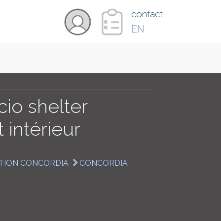
×
contact
EN
VIDÉOS
PAYS
io shelter
t intérieur
CARTE
TION CONCORDIA
CONCORDIA
COLLECTIONS