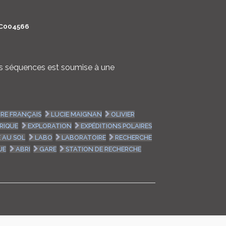
LOGIN
C004566
ENGLISH
nes séquences est soumise à une
IRE FRANÇAIS
LUCIE MAIGNAN
OLIVIER
RIQUE
EXPLORATION
EXPÉDITIONS POLAIRES
 AU SOL
LABO
LABORATOIRE
RECHERCHE
UE
ABRI
GARE
STATION DE RECHERCHE
E