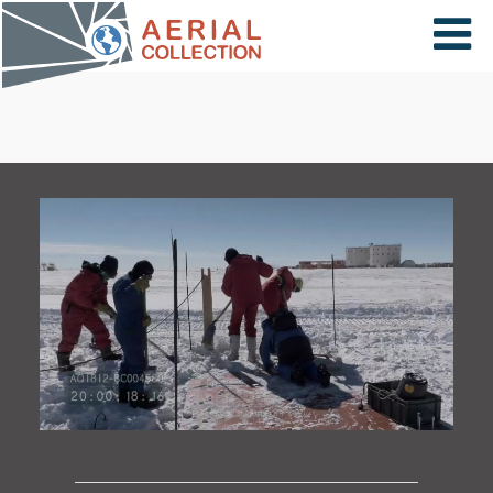
×
VIDÉOS
PAYS
CARTE
COLLECTIONS