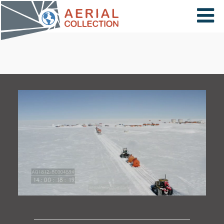
×
VIDÉOS
PAYS
CARTE
COLLECTIONS