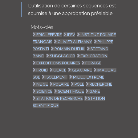
L'utilisation de certaines séquences est
soumise à une approbation préalable
Mots-clés :
ERIC LEFÈVRE
IPEV
INSTITUT POLAIRE
FRANÇAIS
OLIVIER ALEMANY
PHILIPPE
POSENTI
ROMAIN DUFHIL
STEFANO
BANFI
SUBGLACIOR
EXPLORATION
EXPÉDITIONS POLAIRES
FORAGE
FROID
GLACE
GLACIAIRE
IMAGE AU
SOL
ISOLEMENT
MILIEU EXTRÊME
NEIGE
POLAIRE
PÔLE
RECHERCHE
SCIENCE
SCIENTIFIQUE
GARE
STATION DE RECHERCHE
STATION
SCIENTIFIQUE