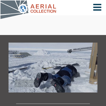
×
VIDÉOS
PAYS
CARTE
COLLECTIONS