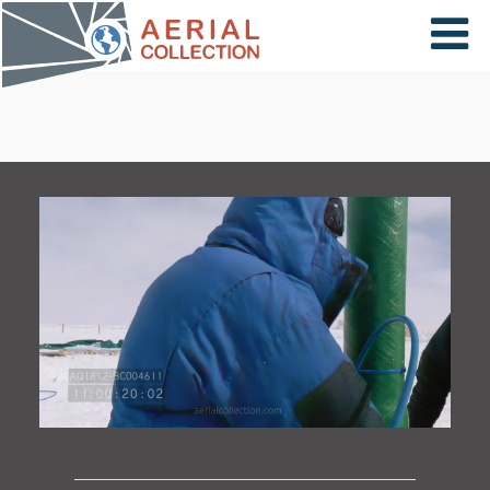
×
VIDÉOS
PAYS
CARTE
COLLECTIONS