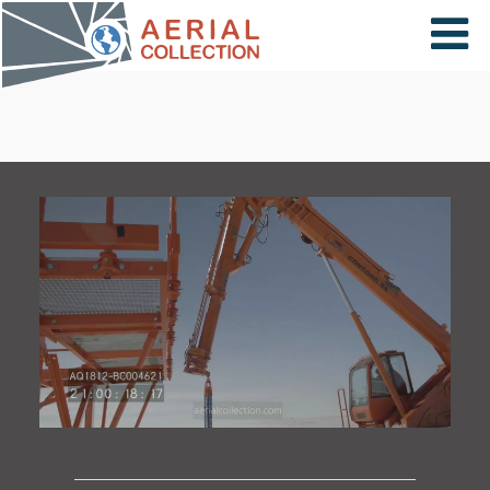
×
VIDÉOS
PAYS
CARTE
COLLECTIONS