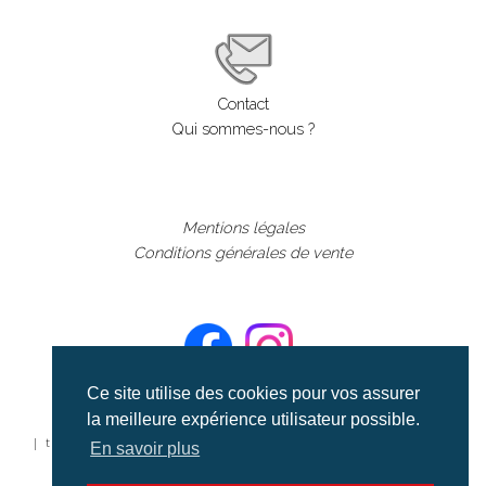
Contact
Qui sommes-nous ?
Mentions légales
Conditions générales de vente
Ce site utilise des cookies pour vos assurer
la meilleure expérience utilisateur possible.
©aerialcollection marque déposée 2024
| tous droits réservés | aerialcollection.fr banque d'images
En savoir plus
aériennes et documentaires video et cinéma |