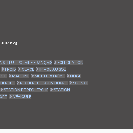
LOGIN
ENGLISH
C004623
INSTITUT POLAIRE FRANÇAIS
EXPLORATION
FROID
GLACE
IMAGE AU SOL
QUE
MACHINE
MILIEU EXTRÊME
NEIGE
CHERCHE
RECHERCHE SCIENTIFIQUE
SCIENCE
STATION DE RECHERCHE
STATION
ORT
VÉHICULE