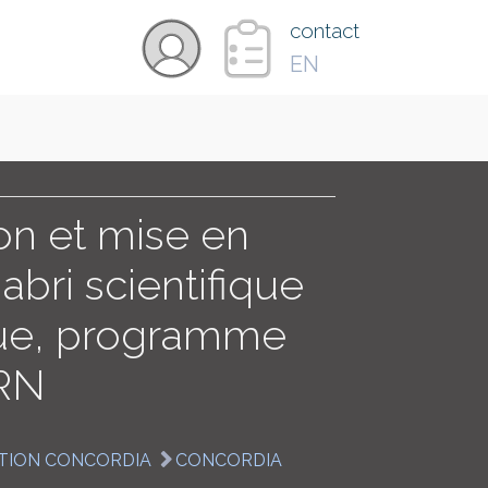
×
contact
EN
VIDÉOS
PAYS
on et mise en
abri scientifique
CARTE
que, programme
RN
COLLECTIONS
TION CONCORDIA
CONCORDIA