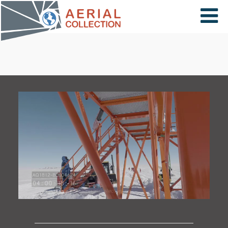
×
VIDÉOS
PAYS
CARTE
COLLECTIONS