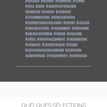
BASLER
BOREK
CHINARE
CHINE
DC3
IPEV
INSTITUT POLAIRE
FRANÇAIS
AVION
CHINOIS
COOPÉRATION
EXPLORATION
EXPÉDITIONS POLAIRES
FROID
GLACE
IMAGE AU SOL
ISOLEMENT
MACHINE
MILIEU EXTRÊME
NEIGE
POLAIRE
PÔLE
RAVITAILLEMENT
RECHERCHE
SCIENCE
SCIENTIFIQUE
GARE
STATION DE RECHERCHE
STATION
SCIENTIFIQUE
TRANSPORT
VÉHICULE
QUELQUES SÉLECTIONS