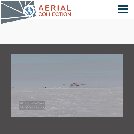
×
VIDÉOS
PAYS
CARTE
COLLECTIONS