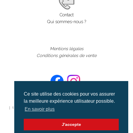
Contact
Qui sommes-nous ?
Mentions légales
Conditions générales de vente
Ce site utilise des cookies pour vos assurer
la meilleure expérience utilisateur possible.
©aerialcollection marque déposée 2024
| tous droits réservés | aerialcollection.fr banque d'images
En savoir plus
aériennes et documentaires video et cinéma |
J'accepte