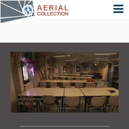
×
VIDÉOS
PAYS
CARTE
COLLECTIONS