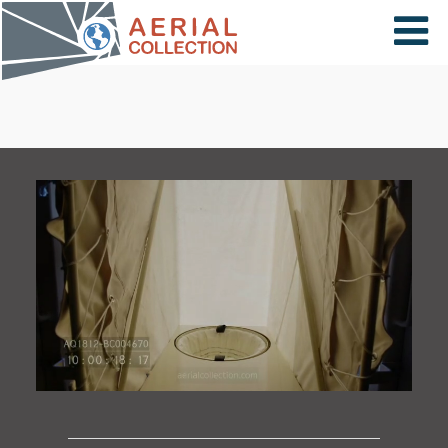
×
VIDÉOS
PAYS
CARTE
COLLECTIONS