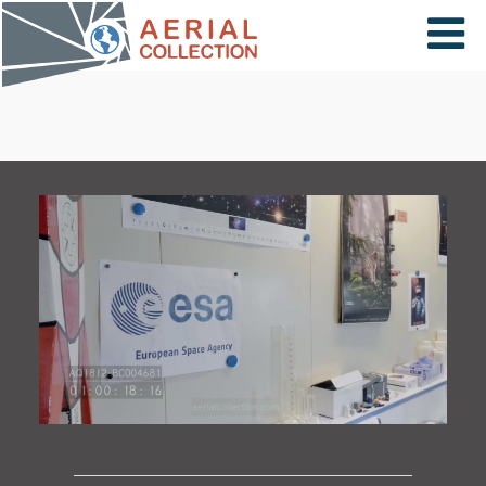
×
VIDÉOS
PAYS
CARTE
COLLECTIONS