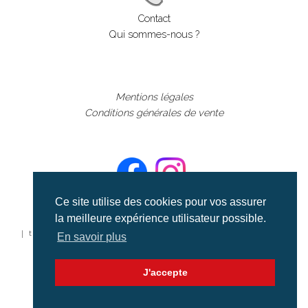
Contact
Qui sommes-nous ?
Mentions légales
Conditions générales de vente
Ce site utilise des cookies pour vos assurer
la meilleure expérience utilisateur possible.
©aerialcollection marque déposée 2024
| tous droits réservés | aerialcollection.fr banque d'images
En savoir plus
aériennes et documentaires video et cinéma |
J'accepte