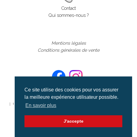
Contact
Qui sommes-nous ?
Mentions légales
Conditions générales de vente
Ce site utilise des cookies pour vos assurer
la meilleure expérience utilisateur possible.
©aerialcollection marque déposée 2024
| tous droits réservés | aerialcollection.fr banque d'images
En savoir plus
aériennes et documentaires video et cinéma |
J'accepte