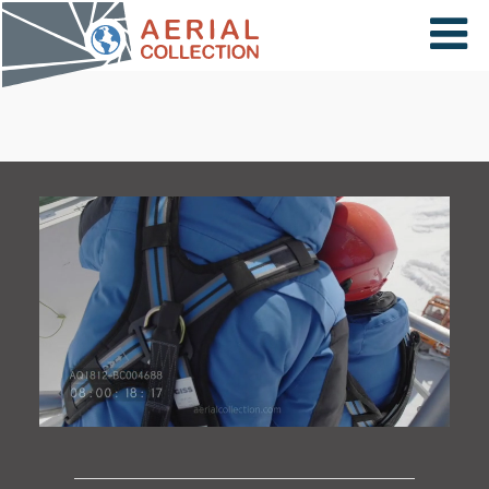
×
VIDÉOS
PAYS
CARTE
COLLECTIONS