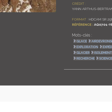
CRÉDIT :
YANN ARTHUS-BERTRA
FORMAT :
HDCAM SR 25
RÉFÉRENCE :
AQ0701-Y
Mots-clés :
GLACE
AIRDEVRONS
EXPLORATION
EXPÉD
GLACIER
ISOLEMEN
RECHERCHE
SCIENC