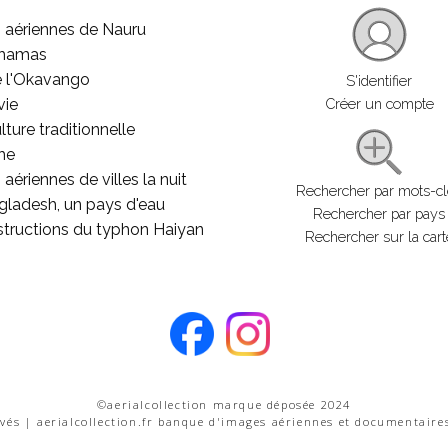
 aériennes de Nauru
ahamas
e l'Okavango
S'identifier
vie
Créer un compte
lture traditionnelle
he
aériennes de villes la nuit
Rechercher par mots-c
gladesh, un pays d'eau
Rechercher par pays
structions du typhon Haiyan
Rechercher sur la cart
©aerialcollection marque déposée 2024
rvés | aerialcollection.fr banque d'images aériennes et documentaire