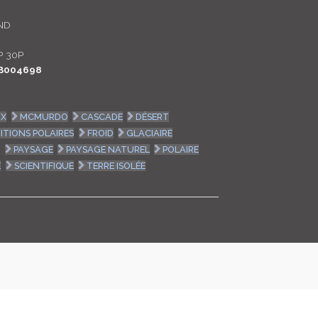
LOGIN
ND
ENGLISH
P 30P
B004698
IX
MCMURDO
CASCADE
DÉSERT
ITIONS POLAIRES
FROID
GLACIAIRE
T
PAYSAGE
PAYSAGE NATUREL
POLAIRE
E
SCIENTIFIQUE
TERRE ISOLÉE