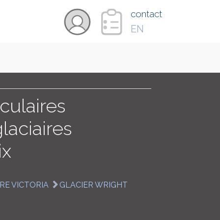
×
contact
EN
VIDÉOS
PAYS
culaires
laciaires
CARTE
ix
COLLECTIONS
RE VICTORIA
GLACIER WRIGHT