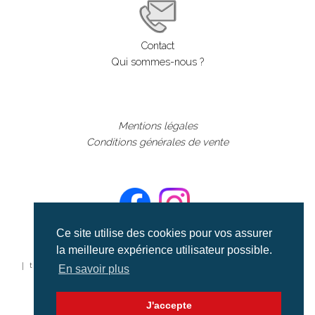
Contact
Qui sommes-nous ?
Mentions légales
Conditions générales de vente
Ce site utilise des cookies pour vos assurer
la meilleure expérience utilisateur possible.
©aerialcollection marque déposée 2024
| tous droits réservés | aerialcollection.fr banque d'images
En savoir plus
aériennes et documentaires video et cinéma |
J'accepte