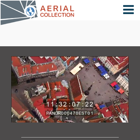
×
VIDÉOS
PAYS
CARTE
COLLECTIONS