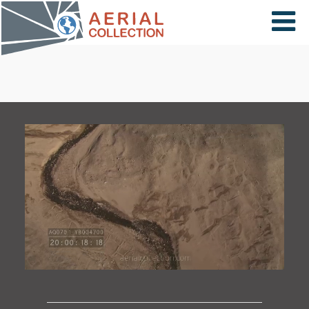
×
VIDÉOS
PAYS
CARTE
COLLECTIONS