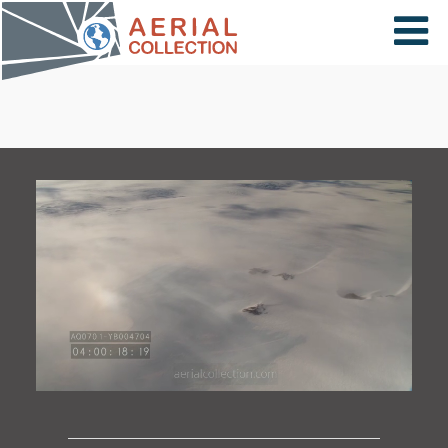
×
VIDÉOS
PAYS
CARTE
COLLECTIONS