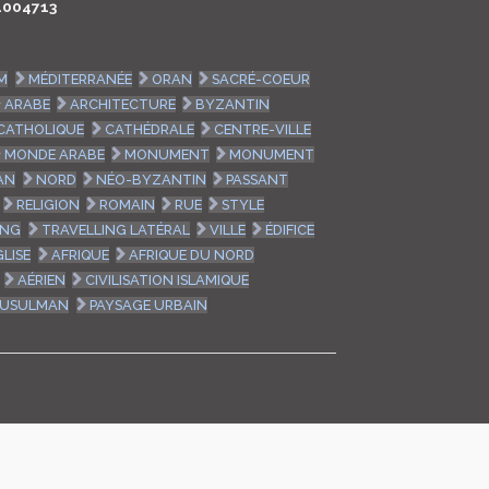
L004713
LOGIN
AM
MÉDITERRANÉE
ORAN
SACRÉ-COEUR
ENGLISH
ARABE
ARCHITECTURE
BYZANTIN
CATHOLIQUE
CATHÉDRALE
CENTRE-VILLE
MONDE ARABE
MONUMENT
MONUMENT
AN
NORD
NÉO-BYZANTIN
PASSANT
RELIGION
ROMAIN
RUE
STYLE
ING
TRAVELLING LATÉRAL
VILLE
ÉDIFICE
GLISE
AFRIQUE
AFRIQUE DU NORD
AÉRIEN
CIVILISATION ISLAMIQUE
MUSULMAN
PAYSAGE URBAIN