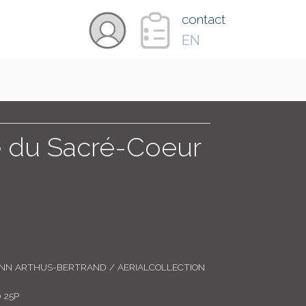
×
contact
EN
VIDÉOS
PAYS
e du Sacré-Coeur
CARTE
COLLECTIONS
ANN ARTHUS-BERTRAND / AERIALCOLLECTION
 25P