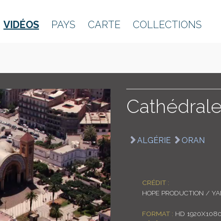
VIDÉOS
PAYS
CARTE
COLLECTIONS
Cathédral
ALGÉRIE
ORAN
CRÉDIT :
HOPE PRODUCTION / Y
FORMAT :
HD 1920X1080