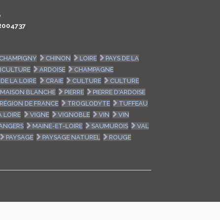
LOGIN
0
R004737
ENGLISH
CHAMPIGNY
CHINON
LOIRE
PAYS DE LA
ICULTURE
ARDOISE
CHAMPAGNE
DE LA LOIRE
CRAIE
CULTURE
CULTURE
MAISON BLANCHE
PIERRE
PIERRE D'ARDOISE
RÉGION DE FRANCE
TROGLODYTE
TUFFEAU
A LOIRE
VIGNE
VIGNOBLE
VIN
VIN
ANGERS
MAINE-ET-LOIRE
SAUMUROIS
VAL
PAYSAGE
PAYSAGE NATUREL
ROUGE