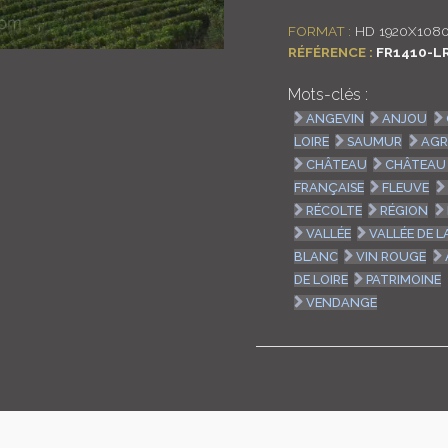
FORMAT :
HD 1920X108
RÉFÉRENCE :
FR1410-L
Mots-clés :
ANGEVIN
ANJOU
LOIRE
SAUMUR
AGR
CHÂTEAU
CHÂTEAU 
FRANÇAISE
FLEUVE
RÉCOLTE
RÉGION
VALLÉE
VALLÉE DE L
BLANC
VIN ROUGE
DE LOIRE
PATRIMOINE
VENDANGE