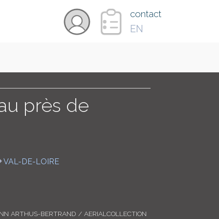
×
contact
EN
VIDÉOS
PAYS
eau près de
CARTE
VAL-DE-LOIRE
COLLECTIONS
ANN ARTHUS-BERTRAND / AERIALCOLLECTION