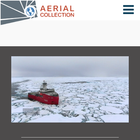
×
VIDÉOS
PAYS
CARTE
COLLECTIONS