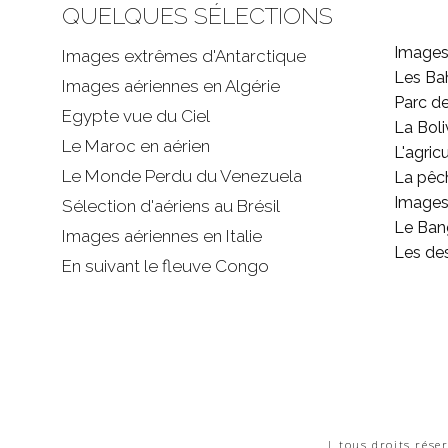
QUELQUES SÉLECTIONS
Images
Images extrêmes d'
Antarctique
Les B
Images aériennes en Algérie
Parc d
Egypte vue du Ciel
La Boli
Le Maroc en aérien
L'agricu
Le Monde Perdu du Venezuela
La pêc
Images 
Sélection d'aériens au Brésil
Le Ban
Images aériennes en Italie
Les de
En suivant le fleuve Congo
| tous droits rése