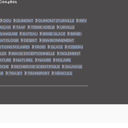
C004801
LOGIN
DDU
DUMONT
DUMONT D'URVILLE
IPEV
ENGLISH
ANÇAIS
TAAF
TERRE ADÉLIE
URVILLE
BANQUISE
BATEAU
BRISE GLACE
BRISE-
MATOLOGIE
DÉSERT
ENVIRONNEMENT
ITIONS POLAIRES
FROID
GLACE
ICEBERG
FLEX
IMAGE EXCEPTIONNELLE
ISOLEMENT
ATURE
NATUREL
NAVIRE
POLAIRE
RCHE
RECHERCHE SCIENTIFIQUE
SAUVAGE
UE
TRAJET
TRANSPORT
VÉHICULE