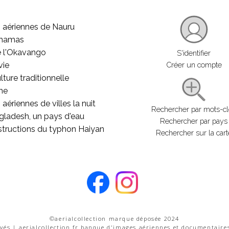
 aériennes de Nauru
ahamas
e l'Okavango
S'identifier
vie
Créer un compte
lture traditionnelle
he
aériennes de villes la nuit
Rechercher par mots-c
gladesh, un pays d'eau
Rechercher par pays
structions du typhon Haiyan
Rechercher sur la cart
©aerialcollection marque déposée 2024
rvés | aerialcollection.fr banque d'images aériennes et documentaire