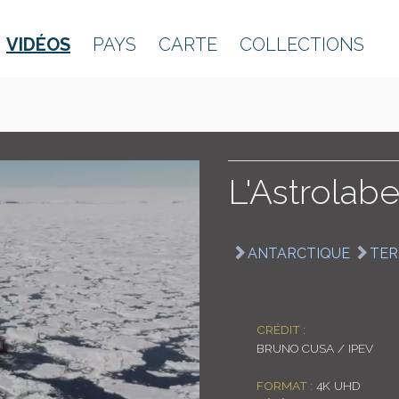
VIDÉOS
PAYS
CARTE
COLLECTIONS
L'Astrolab
ANTARCTIQUE
TER
CRÉDIT :
BRUNO CUSA / IPEV
FORMAT :
4K UHD