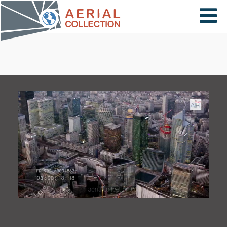
×
VIDÉOS
PAYS
CARTE
COLLECTIONS