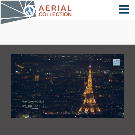
×
VIDÉOS
PAYS
CARTE
COLLECTIONS